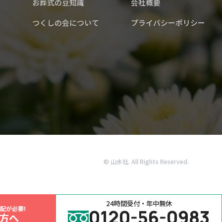
お葬式の豆知識
会社概要
つくしの会について
プライバシーポリシー
© 山水社. All Rights Reserved.
24時間受付・年中無休
配が必要!
0120-56-0983
方へ