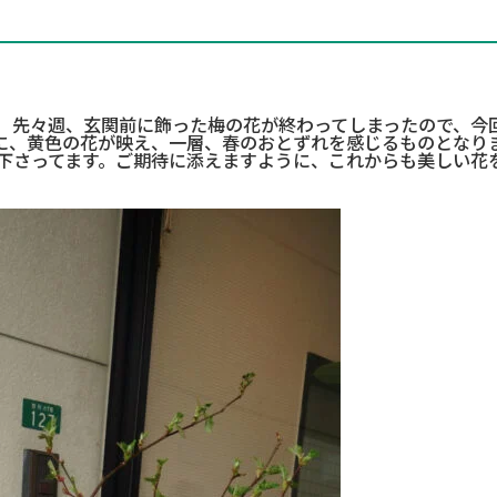
。 先々週、玄関前に飾った梅の花が終わってしまったので、今
に、黄色の花が映え、一層、春のおとずれを感じるものとなり
て下さってます。ご期待に添えますように、これからも美しい花